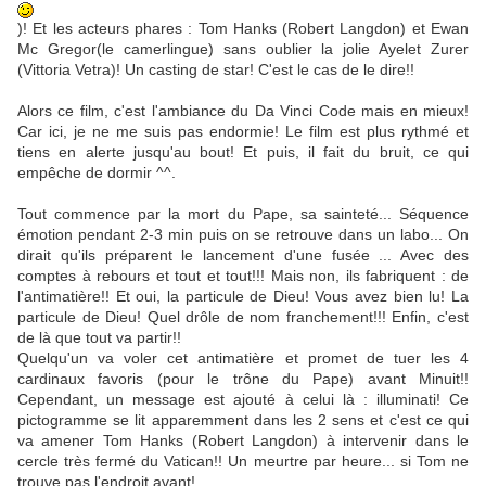
)! Et les acteurs phares : Tom Hanks (Robert Langdon) et Ewan
Mc Gregor(le camerlingue) sans oublier la jolie Ayelet Zurer
(Vittoria Vetra)! Un casting de star! C'est le cas de le dire!!
Alors ce film, c'est l'ambiance du Da Vinci Code mais en mieux!
Car ici, je ne me suis pas endormie! Le film est plus rythmé et
tiens en alerte jusqu'au bout! Et puis, il fait du bruit, ce qui
empêche de dormir ^^.
Tout commence par la mort du Pape, sa sainteté... Séquence
émotion pendant 2-3 min puis on se retrouve dans un labo... On
dirait qu'ils préparent le lancement d'une fusée ... Avec des
comptes à rebours et tout et tout!!! Mais non, ils fabriquent : de
l'antimatière!! Et oui, la particule de Dieu! Vous avez bien lu! La
particule de Dieu! Quel drôle de nom franchement!!! Enfin, c'est
de là que tout va partir!!
Quelqu'un va voler cet antimatière et promet de tuer les 4
cardinaux favoris (pour le trône du Pape) avant Minuit!!
Cependant, un message est ajouté à celui là : illuminati! Ce
pictogramme se lit apparemment dans les 2 sens et c'est ce qui
va amener Tom Hanks (Robert Langdon) à intervenir dans le
cercle très fermé du Vatican!! Un meurtre par heure... si Tom ne
trouve pas l'endroit avant!