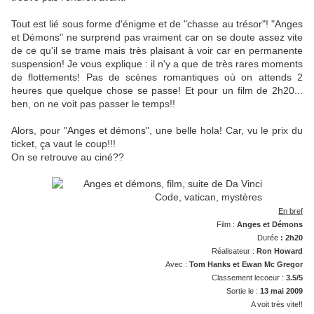
Tout est lié sous forme d'énigme et de "chasse au trésor"! "Anges
et Démons" ne surprend pas vraiment car on se doute assez vite
de ce qu'il se trame mais très plaisant à voir car en permanente
suspension! Je vous explique : il n'y a que de très rares moments
de flottements! Pas de scènes romantiques où on attends 2
heures que quelque chose se passe! Et pour un film de 2h20...
ben, on ne voit pas passer le temps!!
Alors, pour "Anges et démons", une belle hola! Car, vu le prix du
ticket, ça vaut le coup!!!
On se retrouve au ciné??
En bref
Film :
Anges et Démons
Durée
: 2h20
Réalisateur :
Ron Howard
Avec :
Tom Hanks et Ewan Mc Gregor
Classement lecoeur :
3.5/5
Sortie le :
13 mai 2009
A voit très vite!!