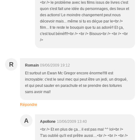
<br /> le problème avec les films issus de livres c'est
quon s'est fait une idée du personnages, des lieux et
des actions! Le moindre changement peut nous
décevoir mais... même si tu es déçue par le<br />
film... Il te reste le bouquin que tu as adoré!! Et ça,
c'est tout bénéf!!!<br /> <br /> Bisous<br /> <br /> <br
/>
R
Romain
09/06/2009 19:12
Et surtout un Ewan Mc Gregor encore énorme!!!Il est
incroyable: c'est le seul mec qui peut être un jedi, un drogué,
et qui peut sauter en parachute et se prendre des toitures
sans avoir mal!
Répondre
A
Apollone
10/06/2009 13:40
<br /> Et en plus de ça... il est pas mal ^^ lol<br />
T'as oublié qu'il est prêtre aussi....<br /> <br /> <br />