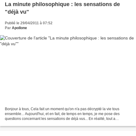
La minute philosophique : les sensations de
"déjà vu"
Publié le 29/04/2011 à 07:52
Par
Apollone
Bonjour à tous, Cela fait un moment qu'on n'a pas décrypté la vie tous
ensemble... Aujourd'hui, et en fait, de temps en temps, je me pose des
questions concernant les sensations de déjà vus... En réalité, tout a
commencé quand j'ai regardé Matrix pour...