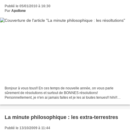
Publié le 05/01/2010 à 16:30
Par
Apollone
Bonjour à vous tous!! En ces temps de nouvelle année, on vous parle
sûrement de résolutions et surtout de BONNES résolutions!
Personnellement, je n'en ai jamais faites et je les ai toutes tenues!! hihi!!
C'est vrai quoi! Pourquoi fait-on des résolutions?...
La minute philosophique : les extra-terrestres
Publié le 13/10/2009 à 11:44