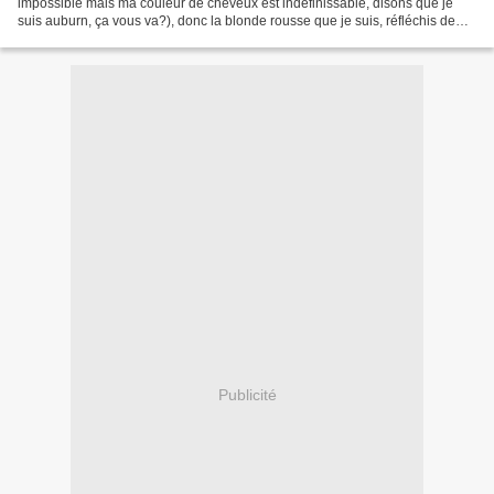
impossible mais ma couleur de cheveux est indéfinissable, disons que je
suis auburn, ça vous va?), donc la blonde rousse que je suis, réfléchis de
temps en temps et a décidé de vous...
Publicité