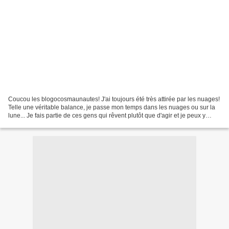
Coucou les blogocosmaunautes! J'ai toujours été très attirée par les nuages!
Telle une véritable balance, je passe mon temps dans les nuages ou sur la
lune... Je fais partie de ces gens qui rêvent plutôt que d'agir et je peux y
passer la journée! Heureusement,...