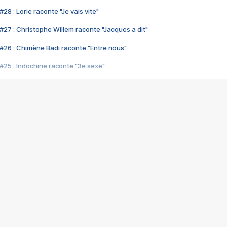
28 : Lorie raconte "Je vais vite"
#27 : Christophe Willem raconte "Jacques a dit"
#26 : Chimène Badi raconte "Entre nous"
#25 : Indochine raconte "3e sexe"
#24 : Zaho raconte "C'est chelou"
#23 : Patrick Bruel raconte "Au café des délices"
#22 : Kyo raconte "Le chemin"
#21 : Nolwenn Leroy raconte "Cassé"
#20 : Patrick Hernandez raconte "Born to be alive"
#19 : Lorie raconte "Près de moi"
#18 : Michael Jones raconte "A nos actes manqués" (avec Jean-Jacque
#17 : Khaled raconte "Aïcha"