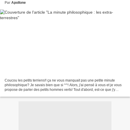
Par
Apollone
Coucou les petits terriens!! ça ne vous manquait pas une petite minute
philosophique? Je savais bien que si ^^! Alors, j'ai pensé à vous et je vous
propose de parler des petits hommes verts! Tout d'abord, est-ce que j'y
crois? (attention, ça sent le scoop...