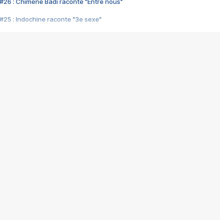
#26 : Chimène Badi raconte "Entre nous"
#25 : Indochine raconte "3e sexe"
#24 : Zaho raconte "C'est chelou"
#23 : Patrick Bruel raconte "Au café des délices"
#22 : Kyo raconte "Le chemin"
#21 : Nolwenn Leroy raconte "Cassé"
#20 : Patrick Hernandez raconte "Born to be alive"
#19 : Lorie raconte "Près de moi"
#18 : Michael Jones raconte "A nos actes manqués" (avec Jean-Jacque
#17 : Khaled raconte "Aïcha"
#16 : Corneille raconte "Parce qu'on vient de loin"
#15 : Indochine raconte "L'aventurier"
14 : Lorie raconte "Sur un air latino"