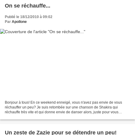
On se réchauffe...
Publié le 18/12/2010 à 09:02
Par
Apollone
Bonjour à tous! En ce weekend enneigé, vous n'avez pas envie de vous
réchauffer un peu? Je suis retombée sur une chanson de Shakira qui
réchauffe très vite et qui donne envie de danser alors, juste pour vous
donner le moral... Allez, n'hésitez pas, ça...
Un zeste de Zazie pour se détendre un peu!