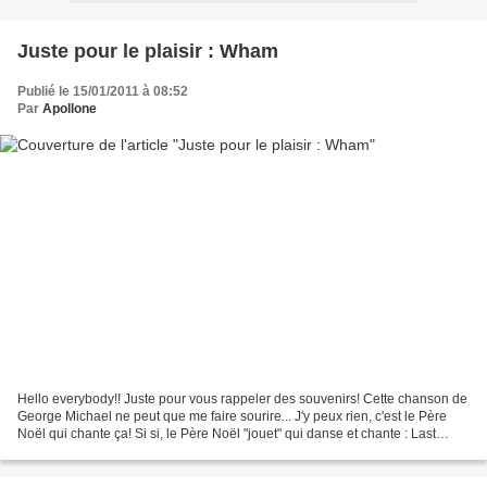
Juste pour le plaisir : Wham
Publié le 15/01/2011 à 08:52
Par
Apollone
Hello everybody!! Juste pour vous rappeler des souvenirs! Cette chanson de
George Michael ne peut que me faire sourire... J'y peux rien, c'est le Père
Noël qui chante ça! Si si, le Père Noël "jouet" qui danse et chante : Last
Christmas, I gave you my...