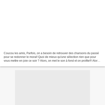
Coucou les amis, Parfois, on a besoin de retrouver des chansons du passé
pour se redonner le moral! Quoi de mieux qu'une sélection rien que pour
vous mettre en joie ce soir ? Alors, on met le son à fond et on profite!!! Alors,
ça fait du bien hein? Et...