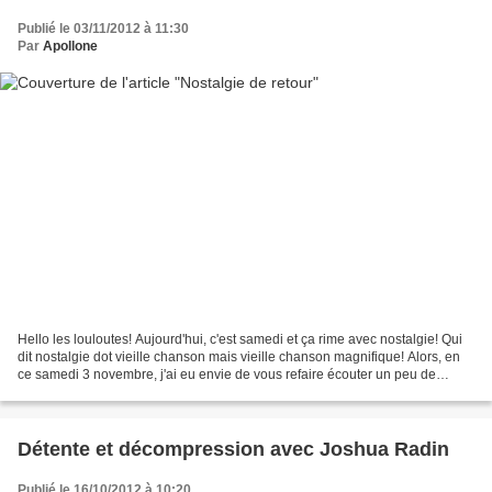
Publié le 03/11/2012 à 11:30
Par
Apollone
Hello les louloutes! Aujourd'hui, c'est samedi et ça rime avec nostalgie! Qui
dit nostalgie dot vieille chanson mais vieille chanson magnifique! Alors, en
ce samedi 3 novembre, j'ai eu envie de vous refaire écouter un peu de
Sting... Ma chanson préférée...
Détente et décompression avec Joshua Radin
Publié le 16/10/2012 à 10:20