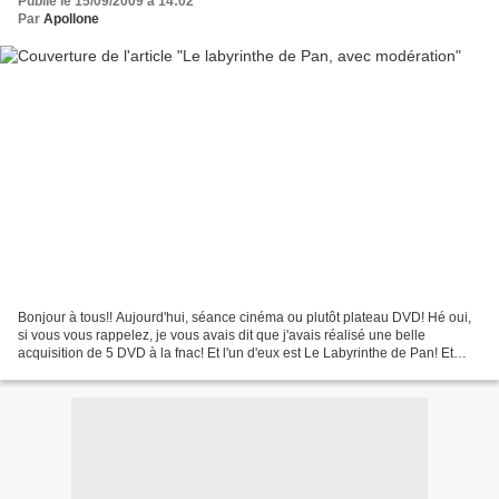
Publié le 15/09/2009 à 14:02
Par
Apollone
Bonjour à tous!! Aujourd'hui, séance cinéma ou plutôt plateau DVD! Hé oui,
si vous vous rappelez, je vous avais dit que j'avais réalisé une belle
acquisition de 5 DVD à la fnac! Et l'un d'eux est Le Labyrinthe de Pan! Et
comme je vous l'ai promis, je...