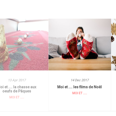
13 Apr 2017
14 Dec 2017
oi et .... la chasse aux
Moi et .... les films de Noël
oeufs de Pâques
MOI ET .....
MOI ET .....