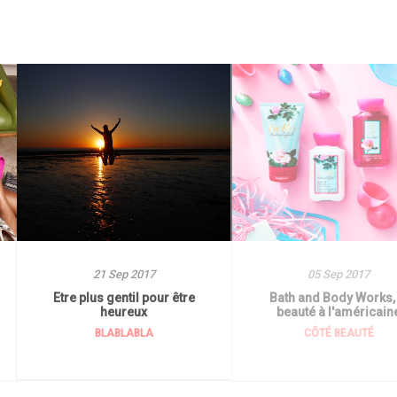
21 Sep 2017
05 Sep 2017
Etre plus gentil pour être
Bath and Body Works, 
heureux
beauté à l'américain
BLABLABLA
CÔTÉ BEAUTÉ