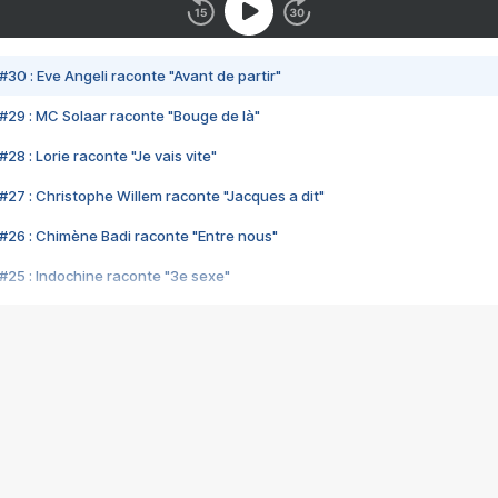
#30 : Eve Angeli raconte "Avant de partir"
#29 : MC Solaar raconte "Bouge de là"
28 : Lorie raconte "Je vais vite"
#27 : Christophe Willem raconte "Jacques a dit"
#26 : Chimène Badi raconte "Entre nous"
#25 : Indochine raconte "3e sexe"
#24 : Zaho raconte "C'est chelou"
#23 : Patrick Bruel raconte "Au café des délices"
#22 : Kyo raconte "Le chemin"
#21 : Nolwenn Leroy raconte "Cassé"
#20 : Patrick Hernandez raconte "Born to be alive"