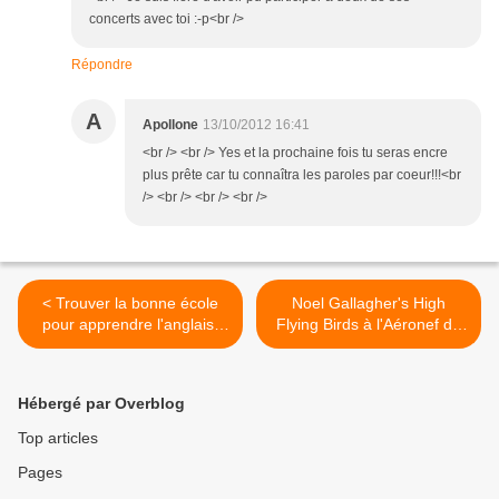
concerts avec toi :-p<br />
Répondre
A
Apollone
13/10/2012 16:41
<br /> <br /> Yes et la prochaine fois tu seras encre
plus prête car tu connaîtra les paroles par coeur!!!<br
/> <br /> <br /> <br />
< Trouver la bonne école
Noel Gallagher's High
pour apprendre l'anglais,
Flying Birds à l'Aéronef de
pas une mince affaire!
Lille >
Hébergé par Overblog
Top articles
Pages