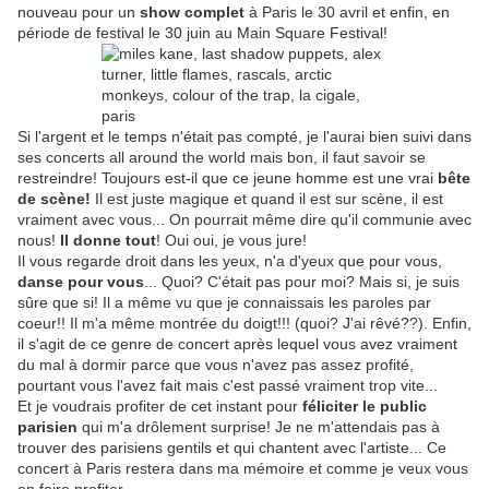
nouveau pour un
show complet
à Paris le 30 avril et enfin, en
période de festival le 30 juin au Main Square Festival!
Si l'argent et le temps n'était pas compté, je l'aurai bien suivi dans
ses concerts all around the world mais bon, il faut savoir se
restreindre! Toujours est-il que ce jeune homme est une vrai
bête
de scène!
Il est juste magique et quand il est sur scène, il est
vraiment avec vous... On pourrait même dire qu'il communie avec
nous!
Il donne tout
! Oui oui, je vous jure!
Il vous regarde droit dans les yeux, n'a d'yeux que pour vous,
danse pour vous
... Quoi? C'était pas pour moi? Mais si, je suis
sûre que si! Il a même vu que je connaissais les paroles par
coeur!! Il m'a même montrée du doigt!!! (quoi? J'ai rêvé??). Enfin,
il s'agit de ce genre de concert après lequel vous avez vraiment
du mal à dormir parce que vous n'avez pas assez profité,
pourtant vous l'avez fait mais c'est passé vraiment trop vite...
Et je voudrais profiter de cet instant pour
féliciter le public
parisien
qui m'a drôlement surprise! Je ne m'attendais pas à
trouver des parisiens gentils et qui chantent avec l'artiste... Ce
concert à Paris restera dans ma mémoire et comme je veux vous