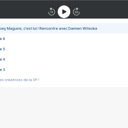
bey Maguire, c'est lui ! Rencontre avec Damien Witecka
e 6
e 5
e 4
e 3
s créatrices de la VF !
e 2
e 1
e Mektoub My Love arrive enfin ! Rencontre avec Shaïn Boumedine et Sal
i : après Toni en famille