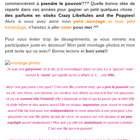
commencèrent à
prendre le pouvoir
??? Quelle bonne idée de
repartir dans ces années pour gagner un petit quelques chose :
des parfums en sticks Crazy Libellules and the Poppies!
Alors si vous avez aimé mon
petit montage
et mon petit
bavardage
, n'hésitez à aller
voter
pour moi ^^
Pour vous éviter trop de désagréments, je vous remets ma
participation juste en dessous! Mon petit montage photos et mon
petit texte qui va avec!! Bonne lecture et
bon vote!!
Je suis une
garçonne
! Je le dis, je le revendique! Dans ce mot, il y a "garçon" mais
surtout le "
onne
" qui signifie qu'on a affaire à, à ....une
fille
!
Alors une garçonne c'est quoi? C'est une fille (comme moi), qui a
pris le pouvoir
sur
sa vie, ses rêves, son homme, sa carrière, ses désirs ou tout à la fois! Un garçonne
vit sa vie
comme elle l'entend
! Elle s'épanouie et fait ce qui lui passe par la tête! Elle
rit d'elle même et des autres aussi! Elle se moque,
improvise
, joue, sourit et travaille
aussi! Elle fait tout pour son
indépendance
et reste attachée à ses principes! Une
garçonne est une fille pleine de joie de vivre, en avance sur son époque et
un peu
espiègle
aussi! Audacieuse? Plus que ça, elle est
ambitieuse
et souvent culottée!
C'est une fille qui a le pouvoir!