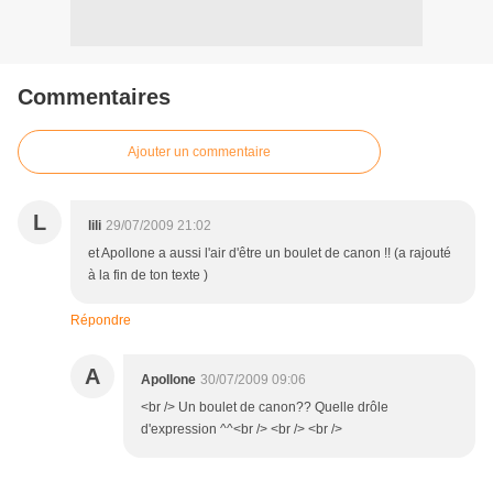
Commentaires
Ajouter un commentaire
L
lili
29/07/2009 21:02
et Apollone a aussi l'air d'être un boulet de canon !! (a rajouté
à la fin de ton texte )
Répondre
A
Apollone
30/07/2009 09:06
<br /> Un boulet de canon?? Quelle drôle
d'expression ^^<br /> <br /> <br />