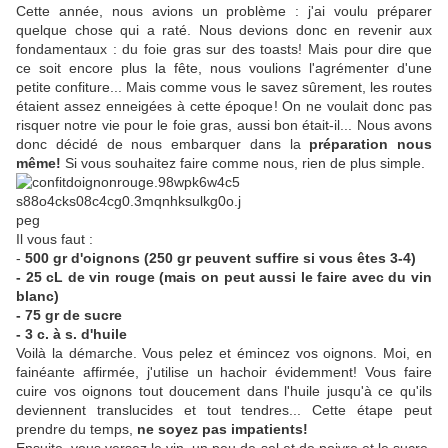
Cette année, nous avions un problème : j'ai voulu préparer
quelque chose qui a raté. Nous devions donc en revenir aux
fondamentaux : du foie gras sur des toasts! Mais pour dire que
ce soit encore plus la fête, nous voulions l'agrémenter d'une
petite confiture... Mais comme vous le savez sûrement, les routes
étaient assez enneigées à cette époque! On ne voulait donc pas
risquer notre vie pour le foie gras, aussi bon était-il... Nous avons
donc décidé de nous embarquer dans la
préparation nous
même!
Si vous souhaitez faire comme nous, rien de plus simple.
Il vous faut :
-
500 gr d'oignons (250 gr peuvent suffire si vous êtes 3-4)
- 25 cL de vin rouge (mais on peut aussi le faire avec du vin
blanc)
- 75 gr de sucre
- 3 c. à s. d'huile
Voilà la démarche. Vous pelez et émincez vos oignons. Moi, en
fainéante affirmée, j'utilise un hachoir évidemment! Vous faire
cuire vos oignons tout doucement dans l'huile jusqu'à ce qu'ils
deviennent translucides et tout tendres... Cette étape peut
prendre du temps,
ne soyez pas impatients!