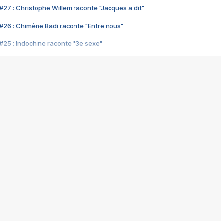
#27 : Christophe Willem raconte "Jacques a dit"
#26 : Chimène Badi raconte "Entre nous"
#25 : Indochine raconte "3e sexe"
#24 : Zaho raconte "C'est chelou"
#23 : Patrick Bruel raconte "Au café des délices"
#22 : Kyo raconte "Le chemin"
#21 : Nolwenn Leroy raconte "Cassé"
#20 : Patrick Hernandez raconte "Born to be alive"
#19 : Lorie raconte "Près de moi"
#18 : Michael Jones raconte "A nos actes manqués" (avec Jean-Jacque
#17 : Khaled raconte "Aïcha"
#16 : Corneille raconte "Parce qu'on vient de loin"