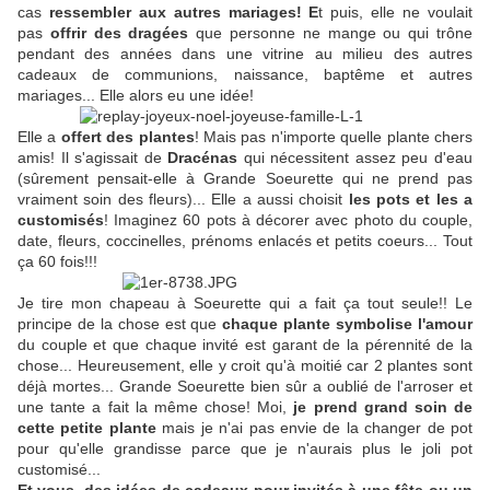
cas
ressembler aux autres mariages! E
t puis, elle ne voulait
pas
offrir des dragées
que personne ne mange ou qui trône
pendant des années dans une vitrine au milieu des autres
cadeaux de communions, naissance, baptême et autres
mariages... Elle alors eu une idée!
Elle a
offert des plantes
! Mais pas n'importe quelle plante chers
amis! Il s'agissait de
Dracénas
qui nécessitent assez peu d'eau
(sûrement pensait-elle à Grande Soeurette qui ne prend pas
vraiment soin des fleurs)... Elle a aussi choisit
les pots et les a
customisés
! Imaginez 60 pots à décorer avec photo du couple,
date, fleurs, coccinelles, prénoms enlacés et petits coeurs... Tout
ça 60 fois!!!
Je tire mon chapeau à Soeurette qui a fait ça tout seule!! Le
principe de la chose est que
chaque plante symbolise l'amour
du couple et que chaque invité est garant de la pérennité de la
chose... Heureusement, elle y croit qu'à moitié car 2 plantes sont
déjà mortes... Grande Soeurette bien sûr a oublié de l'arroser et
une tante a fait la même chose! Moi,
je prend grand soin de
cette petite plante
mais je n'ai pas envie de la changer de pot
pour qu'elle grandisse parce que je n'aurais plus le joli pot
customisé...