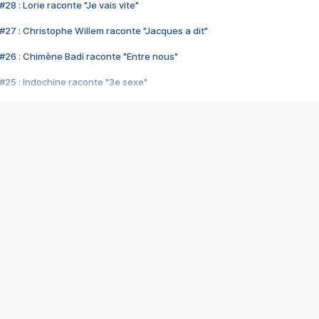
28 : Lorie raconte "Je vais vite"
#27 : Christophe Willem raconte "Jacques a dit"
#26 : Chimène Badi raconte "Entre nous"
#25 : Indochine raconte "3e sexe"
#24 : Zaho raconte "C'est chelou"
#23 : Patrick Bruel raconte "Au café des délices"
#22 : Kyo raconte "Le chemin"
#21 : Nolwenn Leroy raconte "Cassé"
#20 : Patrick Hernandez raconte "Born to be alive"
#19 : Lorie raconte "Près de moi"
#18 : Michael Jones raconte "A nos actes manqués" (avec Jean-Jacque
#17 : Khaled raconte "Aïcha"
#16 : Corneille raconte "Parce qu'on vient de loin"