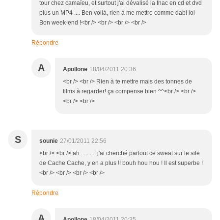
tour chez camaïeu, et surtout j'ai dévalisé la fnac en cd et dvd
plus un MP4 .... Ben voilà, rien à me mettre comme dab! lol
Bon week-end !<br /> <br /> <br /> <br />
Répondre
A
Apollone
18/04/2011 20:36
<br /> <br /> Rien à te mettre mais des tonnes de
films à regarder! ça compense bien ^^<br /> <br />
<br /> <br />
S
sounie
27/01/2011 22:56
<br /> <br /> ah .......... j'ai cherché partout ce sweat sur le site
de Cache Cache, y en a plus !! bouh hou hou ! Il est superbe !
<br /> <br /> <br /> <br />
Répondre
A
Apollone
18/04/2011 20:35