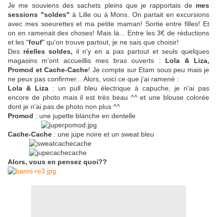
Je me souviens des sachets pleins que je rapportais de
mes
sessions "soldes"
à Lille ou à Mons. On partait en excursions
avec mes soeurettes et ma petite maman! Sortie entre filles! Et
on en ramenait des choses! Mais là... Entre les 3€ de réductions
et les "
fouf
" qu'on trouve partout, je ne sais que choisir!
Des
réelles soldes,
il n'y en a pas partout et seuls quelques
magasins m'ont accueillis mes bras ouverts :
Lola & Liza,
Promod et Cache-Cache
! Je compte sur Etam sous peu mais je
ne peux pas confirmer... Alors, voici ce que j'ai ramené :
Lola & Liza
: un pull bleu électrique à capuche, je n'ai pas
encore de photo mais il est très beau ^^ et une blouse colorée
dont je n'ai pas de photo non plus ^^
Promod
: une jupette blanche en dentelle
Cache-Cache
: une jupe noire et un sweat bleu
Alors, vous en pensez quoi??