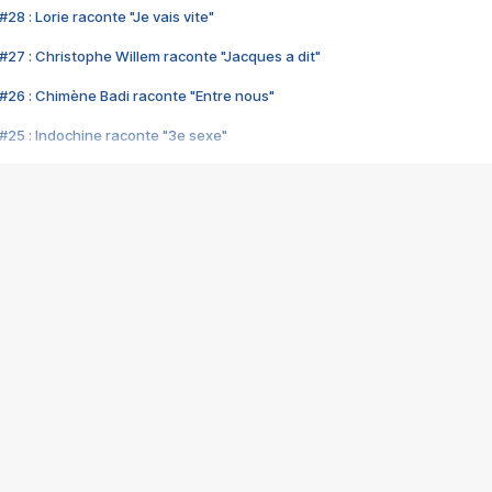
28 : Lorie raconte "Je vais vite"
#27 : Christophe Willem raconte "Jacques a dit"
#26 : Chimène Badi raconte "Entre nous"
#25 : Indochine raconte "3e sexe"
#24 : Zaho raconte "C'est chelou"
#23 : Patrick Bruel raconte "Au café des délices"
#22 : Kyo raconte "Le chemin"
#21 : Nolwenn Leroy raconte "Cassé"
#20 : Patrick Hernandez raconte "Born to be alive"
#19 : Lorie raconte "Près de moi"
#18 : Michael Jones raconte "A nos actes manqués" (avec Jean-Jacque
#17 : Khaled raconte "Aïcha"
#16 : Corneille raconte "Parce qu'on vient de loin"