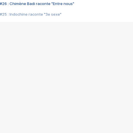
#26 : Chimène Badi raconte "Entre nous"
#25 : Indochine raconte "3e sexe"
#24 : Zaho raconte "C'est chelou"
#23 : Patrick Bruel raconte "Au café des délices"
#22 : Kyo raconte "Le chemin"
#21 : Nolwenn Leroy raconte "Cassé"
#20 : Patrick Hernandez raconte "Born to be alive"
#19 : Lorie raconte "Près de moi"
#18 : Michael Jones raconte "A nos actes manqués" (avec Jean-Jacque
#17 : Khaled raconte "Aïcha"
#16 : Corneille raconte "Parce qu'on vient de loin"
#15 : Indochine raconte "L'aventurier"
14 : Lorie raconte "Sur un air latino"