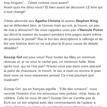
trop longues"... J'étais comme vous avant!!
Avant quoi me direz-vous? Et bien avant de découvrir LE livre qui
a tout changé!
J'étais abonnée aux
Agatha Christie
et autres
Stephen King
qui se défendent bien, je l'avoue mais qui ont, je trouve, un peu
de mal à démarrer!! Ne vous rappelez-vous pas d'
Hercule Poirot
qui décrit la maison du suspect pendant trois pages avant même
de pousser le portail? Ras le bol des descriptions à rallonge et de
lire une histoire dont on ne suit plus le fil pour cause de détails
détaillés?
Gossip Girl
est pour vous! Pour toutes les filles un minimum
rêveuse et, je ne vous le cache pas, un minimum futile. Mais
après tout, qui ne l'est pas? N'avez-vous pas dans votre placard
la paire de chaussure, le trench, le sac à main ou encore le jean
dont vous ne vous sépareriez jamais! Ce n'est pourtant que
matériel!!!
Gossip Girl, qui en français signifie : "Fille des rumeurs", nous
raconte l'histoire d'un trio amoureux new yorkais, riche, beau et
célèbre. Cela ne vous dit rien? Gossip Girl ne s'arrête pas là.
Écrit sur un ton original avec des commentaires de l'auteur à