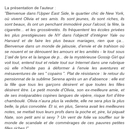
La présentation de l'auteur :
"Bienvenue dans l'Upper East Side, le quartier chic de New York,
où vivent Olivia et ses amis. Ils sont jeunes, ils sont riches, ils
sont beaux, ils ont un penchant immodéré pour l'alcool, la fête, la
cigarette... et les grossièretés. Ils fréquentent les écoles privées
les plus prestigieuses de NY dans l'objectif d'intégrer Yale ou
Harvard et de faire les plus beaux mariages, rien que ça...
Bienvenue dans un monde de jalousie, d'envie et de trahison où
se nouent et se dénouent les amours et les amitiés - le tout sous
1'œil de lynx et la langue de p... de la mystérieuse Gossip Girl qui
voit tout, entend tout et relate tout sur Internet dans une rubrique
où elle n'hésite pas à déformer à l'envie les aventures et
mésaventures de ses " copains ". Plat de résistance : le retour du
pensionnat de la sublime Serena après un an d'absence : elle est
la fille que tous les garçons désirent et que toutes les filles
désirent être. Le petit monde d'Olivia, son ex-meilleure amie, et
de ses inséparables copines langues de vipère, risque fort d'être
chamboulé. Olivia n'aura plus la vedette, elle ne sera plus la plus
belle, la plus convoitée. Et si, en plus, Serena avait les meilleures
notes, se mettait tous leurs profs dans la poche et, pire, lui piquait
Nate, son petit ami si sexy ? Un vent de folie va souffler sur le
monde de scandale et de commérages de ces pauvres petites
filles riches !"