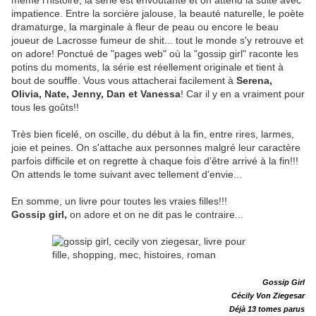
même l'histoire, la série est envoûtante et on attend la suite avec
impatience. Entre la sorcière jalouse, la beauté naturelle, le poète
dramaturge, la marginale à fleur de peau ou encore le beau
joueur de Lacrosse fumeur de shit... tout le monde s'y retrouve et
on adore! Ponctué de "pages web" où la "gossip girl" raconte les
potins du moments, la série est réellement originale et tient à
bout de souffle. Vous vous attacherai facilement à
Serena,
Olivia, Nate, Jenny, Dan et Vanessa
! Car il y en a vraiment pour
tous les goûts!!
Très bien ficelé, on oscille, du début à la fin, entre rires, larmes,
joie et peines. On s'attache aux personnes malgré leur caractère
parfois difficile et on regrette à chaque fois d'être arrivé à la fin!!!
On attends le tome suivant avec tellement d'envie...
En somme, un livre pour toutes les vraies filles!!!
Gossip girl,
on adore et on ne dit pas le contraire...
Gossip Girl
Cécily Von Ziegesar
Déjà 13 tomes parus