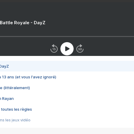
 Battle Royale - DayZ
 DayZ
 a 13 ans (et vous l'avez ignoré)
e (littéralement)
im Rayan
 toutes les règles
s les jeux vidéo
us choquant de Rockstar ? - Le scandale BULLY