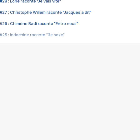
28 : Lorie raconte "Je vais vite"
#27 : Christophe Willem raconte "Jacques a dit"
#26 : Chimène Badi raconte "Entre nous"
#25 : Indochine raconte "3e sexe"
#24 : Zaho raconte "C'est chelou"
#23 : Patrick Bruel raconte "Au café des délices"
#22 : Kyo raconte "Le chemin"
#21 : Nolwenn Leroy raconte "Cassé"
#20 : Patrick Hernandez raconte "Born to be alive"
#19 : Lorie raconte "Près de moi"
#18 : Michael Jones raconte "A nos actes manqués" (avec Jean-Jacque
#17 : Khaled raconte "Aïcha"
#16 : Corneille raconte "Parce qu'on vient de loin"