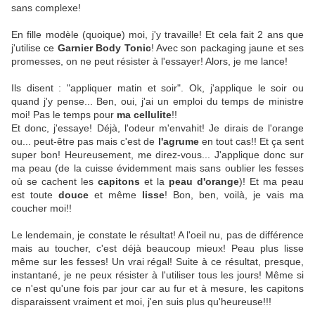
sans complexe!
En fille modèle (quoique) moi, j'y travaille! Et cela fait 2 ans que
j'utilise ce
Garnier Body Tonic
! Avec son packaging jaune et ses
promesses, on ne peut résister à l'essayer! Alors, je me lance!
Ils disent : "appliquer matin et soir". Ok, j'applique le soir ou
quand j'y pense... Ben, oui, j'ai un emploi du temps de ministre
moi! Pas le temps pour
ma cellulite
!!
Et donc, j'essaye! Déjà, l'odeur m'envahit! Je dirais de l'orange
ou... peut-être pas mais c'est de
l'agrume
en tout cas!! Et ça sent
super bon! Heureusement, me direz-vous... J'applique donc sur
ma peau (de la cuisse évidemment mais sans oublier les fesses
où se cachent les
capitons
et la
peau d'orange
)! Et ma peau
est toute
douce
et même
lisse
! Bon, ben, voilà, je vais ma
coucher moi!!
Le lendemain, je constate le résultat! A l'oeil nu, pas de différence
mais au toucher, c'est déjà beaucoup mieux! Peau plus lisse
même sur les fesses! Un vrai régal! Suite à ce résultat, presque,
instantané, je ne peux résister à l'utiliser tous les jours! Même si
ce n'est qu'une fois par jour car au fur et à mesure, les capitons
disparaissent vraiment et moi, j'en suis plus qu'heureuse!!!