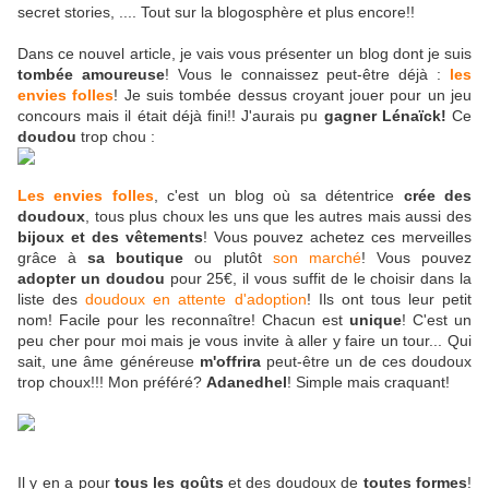
secret stories, .... Tout sur la blogosphère et plus encore!!
Dans ce nouvel article, je vais vous présenter un blog dont je suis
tombée amoureuse
! Vous le connaissez peut-être déjà :
les
envies folles
! Je suis tombée dessus croyant jouer pour un jeu
concours mais il était déjà fini!! J'aurais pu
gagner Lénaïck!
Ce
doudou
trop chou :
Les envies folles
, c'est un blog où sa détentrice
crée des
doudoux
, tous plus choux les uns que les autres mais aussi des
bijoux et des vêtements
! Vous pouvez achetez ces merveilles
grâce à
sa boutique
ou plutôt
son marché
! Vous pouvez
adopter un doudou
pour 25€, il vous suffit de le choisir dans la
liste des
doudoux en attente d'adoption
! Ils ont tous leur petit
nom! Facile pour les reconnaître! Chacun est
unique
! C'est un
peu cher pour moi mais je vous invite à aller y faire un tour... Qui
sait, une âme généreuse
m'offrira
peut-être un de ces doudoux
trop choux!!! Mon préféré?
Adanedhel
! Simple mais craquant!
Il y en a pour
tous les goûts
et des doudoux de
toutes formes
!