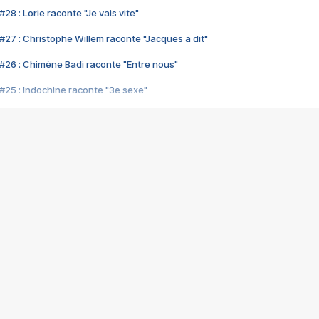
28 : Lorie raconte "Je vais vite"
#27 : Christophe Willem raconte "Jacques a dit"
#26 : Chimène Badi raconte "Entre nous"
#25 : Indochine raconte "3e sexe"
#24 : Zaho raconte "C'est chelou"
#23 : Patrick Bruel raconte "Au café des délices"
#22 : Kyo raconte "Le chemin"
#21 : Nolwenn Leroy raconte "Cassé"
#20 : Patrick Hernandez raconte "Born to be alive"
#19 : Lorie raconte "Près de moi"
#18 : Michael Jones raconte "A nos actes manqués" (avec Jean-Jacque
#17 : Khaled raconte "Aïcha"