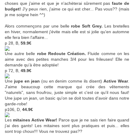
choses que j'aime et que je n'achèterai sûrement pas
faute de
budget!
J'y peux rien, j'aime ce qui est cher... Pas vous?? (mais
je me soigne hein ^^)
Alors commençons par une belle
robe Soft Grey.
Les bretelles
en hiver, normalement j'évite mais elle est si jolie qu'en automne
elle fera bien l'affaire...
p 28, B,
59.9€
Une autre belle
robe Redoute Création.
Fluide comme on les
aime avec des petites manches 3/4 pour les frileuses! Elle ne
demande qu'à être adoptée!
p 72, B,
49.9€
Une
jupe en jean
(ou en denim comme ils disent)
Active Wear
.
J'aime beaucoup cette marque qui crée des vêtements
"naturels", sans froufrou, juste simple et c'est ce qu'il nous faut!
Une jupe un jean, un basic qu'on se doit toutes d'avoir dans notre
garde-robe!
p106, D,
44.9€
Les
mitaines Active Wear!
Parce que je ne sais rien faire quand
j'ai des gants! Les mitaines sont plus pratiques et puis... elles
sont trop choux!!! Vous ne trouvez pas??