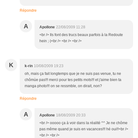
Répondre
A
Apollone
22/08/2009 11:28
<br /> Ils font des trucs beaux parfois à la Redoute
hein ;-)<br /> <br /> <br />
K
k-rin
10/08/2009 19:23
oh, mais ça fait longtemps que je ne suis pas venue, tu ne
chômùe pas!!! merci pour tes petits mots!!! et j'aime bien ta
manga photo!!! on se ressmble, on dirait, non?
Répondre
A
Apollone
18/08/2009 20:33
<br /> ooooo ça à voir dans la réalité ^^ Je ne chôme
pas même quand je suis en vacances!!! hé oui!!<br />
<br /> <br />