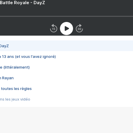
 Battle Royale - DayZ
 DayZ
 a 13 ans (et vous l'avez ignoré)
e (littéralement)
im Rayan
 toutes les règles
s les jeux vidéo
us choquant de Rockstar ? - Le scandale BULLY
e plus moche de Steam
du RÊVE tourne au CAUCHEMAR