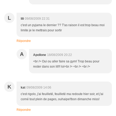
L
lili
09/08/2009 22:31
c'est un pyjama le dernier ?? T'as raison il est trop beau moi
limite je le mettrais pour sortir
Répondre
A
Apollone
18/08/2009 20:22
<br /> Oui ou aller faire sa gym! Trop beau pour
rester dans son lit!!! lol<br /> <br /> <br />
K
kat
09/08/2009 14:06
c'est rigolo, j'ai feuilleté, feuilleté ma redoute hier soir, et j'ai
corné tout plein de pages, ouhaipe!!bon dimanche miss!
Répondre