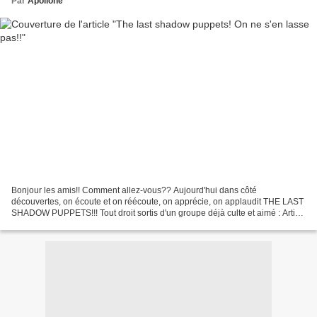
Par
Apollone
Bonjour les amis!! Comment allez-vous?? Aujourd'hui dans côté
découvertes, on écoute et on réécoute, on apprécie, on applaudit THE LAST
SHADOW PUPPETS!!! Tout droit sortis d'un groupe déjà culte et aimé : Artik
Monkeys! Mais pas seulement! C'est la réunion...