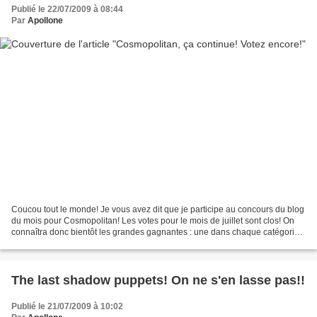
Publié le 22/07/2009 à 08:44
Par
Apollone
Coucou tout le monde! Je vous avez dit que je participe au concours du blog
du mois pour Cosmopolitan! Les votes pour le mois de juillet sont clos! On
connaîtra donc bientôt les grandes gagnantes : une dans chaque catégorie
(beauté, mode et humeur)! Avec...
The last shadow puppets! On ne s'en lasse pas!!
Publié le 21/07/2009 à 10:02