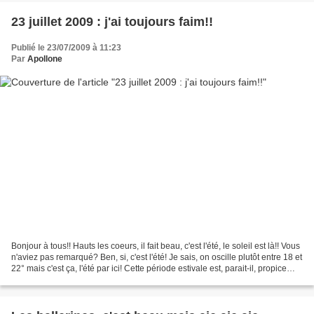
23 juillet 2009 : j'ai toujours faim!!
Publié le 23/07/2009 à 11:23
Par
Apollone
Bonjour à tous!! Hauts les coeurs, il fait beau, c'est l'été, le soleil est là!! Vous
n'aviez pas remarqué? Ben, si, c'est l'été! Je sais, on oscille plutôt entre 18 et
22° mais c'est ça, l'été par ici! Cette période estivale est, parait-il, propice
aux...