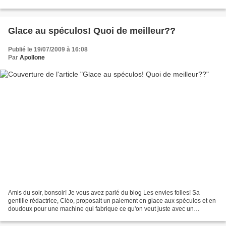
d'homme pour les femmes mais...
Glace au spéculos! Quoi de meilleur??
Publié le 19/07/2009 à 16:08
Par
Apollone
Amis du soir, bonsoir! Je vous avez parlé du blog Les envies folles! Sa
gentille rédactrice, Cléo, proposait un paiement en glace aux spéculos et en
doudoux pour une machine qui fabrique ce qu'on veut juste avec un
croquis... Malheureuse de ne pas être...