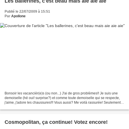
Les ballerines, c'est beau mais aie aie aie
Publié le 22/07/2009 à 15:51
Par
Apollone
Bonsoir les vacancièr(e)s (ou non...) J'ai de gros problèmes!! Je suis une
demoiselle (hé oui! surprise?) et comme toute demoiselle qui se respecte,
j'aime, j'adore les chaussures!!! Vous aussi? Me voilà rassurée! Seulement,
mon problème réside dans le...
Cosmopolitan, ça continue! Votez encore!