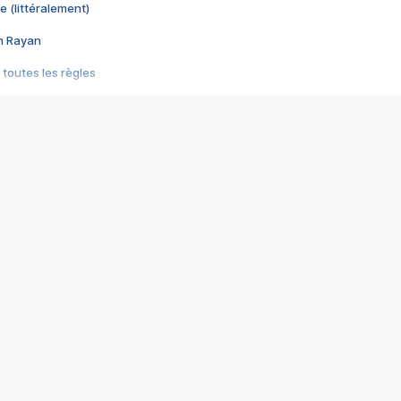
e (littéralement)
im Rayan
 toutes les règles
s les jeux vidéo
us choquant de Rockstar ? - Le scandale BULLY
e plus moche de Steam
du RÊVE tourne au CAUCHEMAR
pendant 8 heures
it… à tort
umiliés par un jeu vidéo
ire - Final Fantasy 8
ti un empire - Age of Empires
story DOFUS