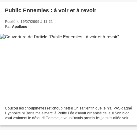
Public Ennemies : à voir et à revoir
Publié le 19/07/2009 à 11:21
Par
Apollone
Coucou les choupinettes (et choupinets)! On sait enfin que je n'ai PAS gagné
Hyppolite ni Berta mais merci à Petite Fée d'avoir organisé ce jeu! Son blog
vaut vraiment le détour!! Comme je vous l'avais promis ici, je suis allée voir
Johnny Deep au cinéma...