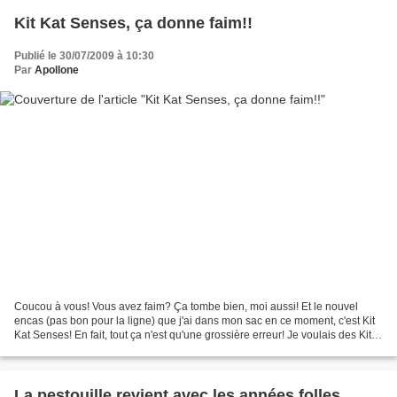
Kit Kat Senses, ça donne faim!!
Publié le 30/07/2009 à 10:30
Par
Apollone
Coucou à vous! Vous avez faim? Ça tombe bien, moi aussi! Et le nouvel
encas (pas bon pour la ligne) que j'ai dans mon sac en ce moment, c'est Kit
Kat Senses! En fait, tout ça n'est qu'une grossière erreur! Je voulais des Kit
Kat normaux mais je crois...
La pestouille revient avec les années folles