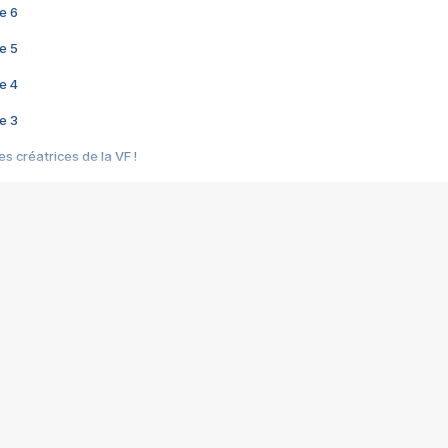
e 6
e 5
e 4
e 3
s créatrices de la VF !
e 2
e 1
e Mektoub My Love arrive enfin ! Rencontre avec Shaïn Boumedine et Sal
i : après Toni en famille
elle réalise le bouleversant Dites lui que je l'aime
ais ! Rencontre autour de Vie privée de Rebecca Zlotowski
 de Marguerite, Grave... Rencontre avec Ella Rumpf
 Les Rêveurs, un film intime sur la santé mentale