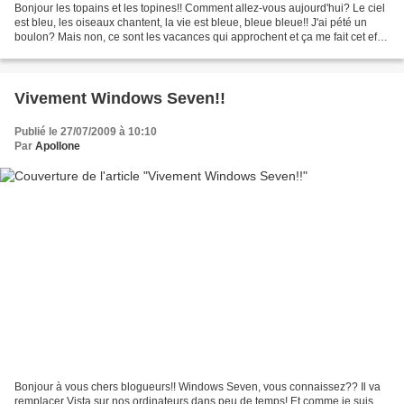
Bonjour les topains et les topines!! Comment allez-vous aujourd'hui? Le ciel
est bleu, les oiseaux chantent, la vie est bleue, bleue bleue!! J'ai pété un
boulon? Mais non, ce sont les vacances qui approchent et ça me fait cet effet
là... Et oui! Today,...
Vivement Windows Seven!!
Publié le 27/07/2009 à 10:10
Par
Apollone
Bonjour à vous chers blogueurs!! Windows Seven, vous connaissez?? Il va
remplacer Vista sur nos ordinateurs dans peu de temps! Et comme je suis