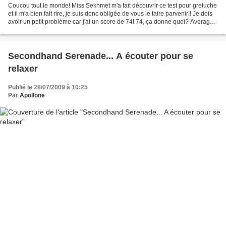
Coucou tout le monde! Miss Sekhmet m'a fait découvrir ce test pour greluche
et il m'a bien fait rire, je suis donc obligée de vous le faire parvenir!! Je dois
avoir un petit problème car j'ai un score de 74! 74, ça donne quoi? Average
Greluche! Essayez...
Secondhand Serenade... A écouter pour se
relaxer
Publié le 28/07/2009 à 10:25
Par
Apollone