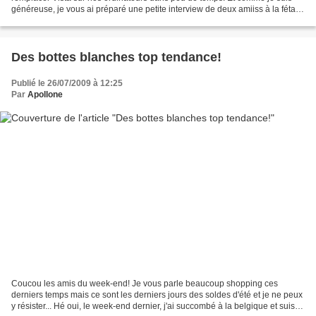
généreuse, je vous ai préparé une petite interview de deux amiiss à la féta
salakiss au bon lait de brebiss......
Des bottes blanches top tendance!
Publié le 26/07/2009 à 12:25
Par
Apollone
Coucou les amis du week-end! Je vous parle beaucoup shopping ces
derniers temps mais ce sont les derniers jours des soldes d'été et je ne peux
y résister... Hé oui, le week-end dernier, j'ai succombé à la belgique et suis