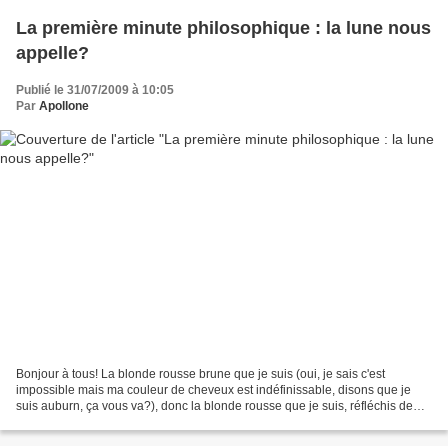
La première minute philosophique : la lune nous
appelle?
Publié le 31/07/2009 à 10:05
Par
Apollone
Bonjour à tous! La blonde rousse brune que je suis (oui, je sais c'est
impossible mais ma couleur de cheveux est indéfinissable, disons que je
suis auburn, ça vous va?), donc la blonde rousse que je suis, réfléchis de
temps en temps et a décidé de vous...