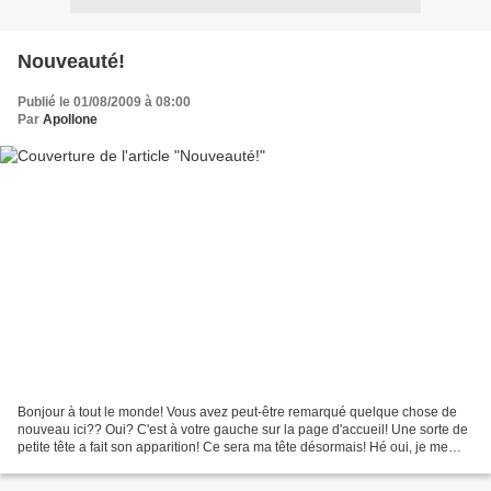
Nouveauté!
Publié le 01/08/2009 à 08:00
Par
Apollone
Bonjour à tout le monde! Vous avez peut-être remarqué quelque chose de
nouveau ici?? Oui? C'est à votre gauche sur la page d'accueil! Une sorte de
petite tête a fait son apparition! Ce sera ma tête désormais! Hé oui, je me
suis créé un avatar! Ou plutôt...