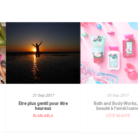
21 Sep 2017
05 Sep 2017
Etre plus gentil pour être
Bath and Body Works, 
heureux
beauté à l'américain
BLABLABLA
CÔTÉ BEAUTÉ