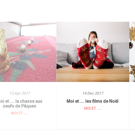
13 Apr 2017
14 Dec 2017
oi et .... la chasse aux
Moi et .... les films de Noël
oeufs de Pâques
MOI ET .....
MOI ET .....